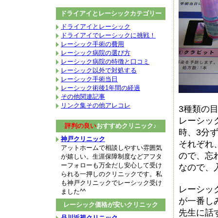
ドライアイとレーシックカテゴリー
ドライアイとレーシック
ドライアイでレーシックに挑戦！
レーシック手術の費用
レーシック病院の選び方
レーシック病院の特徴と口コミ
レーシック以外で対処する
レーシック手術当日
レーシック術後1年間の経過
その他関連記事
リンク集その他アレコレ
3種類の
レーシッ
評判の良い
おすすめクリニック♪
時、3分
神戸クリニック
それぞれ
アットホームで相談しやすい雰囲気
ので、忘
が嬉しい。生涯保障制度などアフタ
ーフォローも万全だし安心して受け
なので、
られる一押しのクリニックです。私
も神戸クリニックでレーシック受け
レーシッ
ました^^
が一番し
レーシック価格が安いクリニック
先生に話
品川近視クリニック