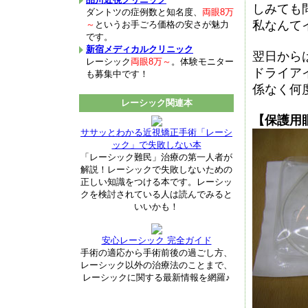
しみても
ダントツの症例数と知名度、
両眼8万
私なんて
～
というお手ごろ価格の安さが魅力
です。
新宿メディカルクリニック
翌日から
レーシック
両眼8万～
。体験モニター
ドライア
も募集中です！
係なく何
レーシック関連本
【保護用
ササッとわかる近視矯正手術「レーシ
ック」で失敗しない本
「レーシック難民」治療の第一人者が
解説！レーシックで失敗しないための
正しい知識をつける本です。レーシッ
クを検討されている人は読んでみると
いいかも！
安心レーシック 完全ガイド
手術の適応から手術前後の過ごし方、
レーシック以外の治療法のことまで、
レーシックに関する最新情報を網羅♪