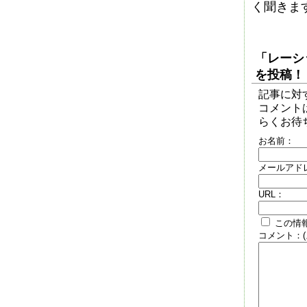
く聞きま
「レーシ
を投稿！
記事に対
コメント
らくお待ち下
お名前：
メールアド
URL：
この情報
コメント：(