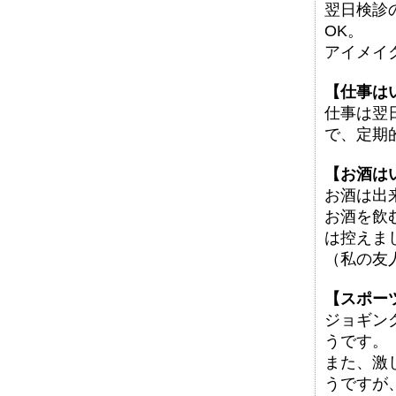
翌日検診
OK。
アイメイ
【仕事は
仕事は翌
で、定期
【お酒は
お酒は出
お酒を飲
は控えま
（私の友
【スポー
ジョギン
うです。
また、激
うですが