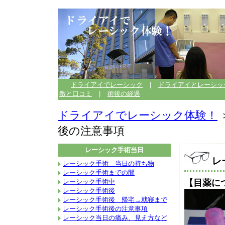
ドライアイでレーシック
|
ドライアイとレーシッ
徴と口コミ
|
術後の経過
ドライアイでレーシック体験！
後の注意事項
レーシック手術当日
レ
レーシック手術 当日の持ち物
レーシック手術までの間
レーシック手術中
【目薬に
レーシック手術後
レーシック手術後 帰宅→就寝まで
レーシック手術後の注意事項
レーシック当日の痛み、見え方など