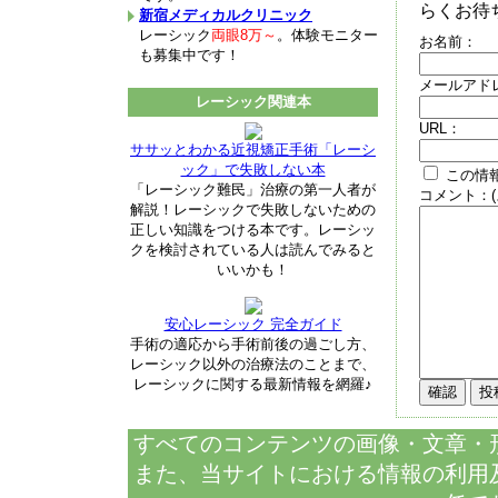
らくお待ち下
新宿メディカルクリニック
レーシック
両眼8万～
。体験モニター
お名前：
も募集中です！
メールアド
レーシック関連本
URL：
ササッとわかる近視矯正手術「レーシ
ック」で失敗しない本
この情報
「レーシック難民」治療の第一人者が
コメント：(
解説！レーシックで失敗しないための
正しい知識をつける本です。レーシッ
クを検討されている人は読んでみると
いいかも！
安心レーシック 完全ガイド
手術の適応から手術前後の過ごし方、
レーシック以外の治療法のことまで、
レーシックに関する最新情報を網羅♪
すべてのコンテンツの画像・文章・
また、当サイトにおける情報の利用