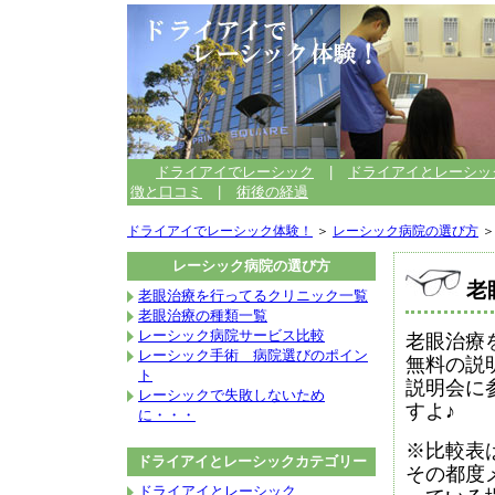
ドライアイでレーシック
|
ドライアイとレーシッ
徴と口コミ
|
術後の経過
ドライアイでレーシック体験！
＞
レーシック病院の選び方
＞
レーシック病院の選び方
老
老眼治療を行ってるクリニック一覧
老眼治療の種類一覧
レーシック病院サービス比較
老眼治療
レーシック手術 病院選びのポイン
無料の説
ト
説明会に
レーシックで失敗しないため
すよ♪
に・・・
※比較表は
ドライアイとレーシックカテゴリー
その都度
ドライアイとレーシック