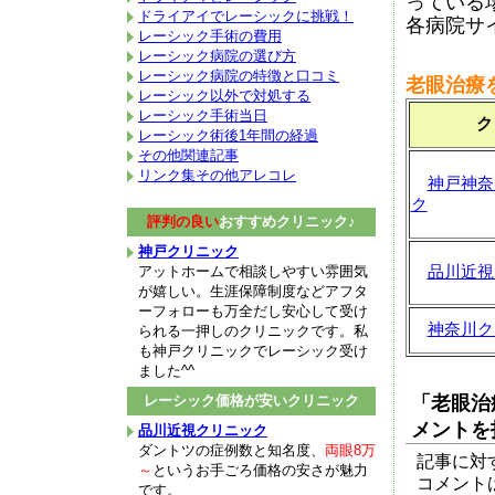
っている
ドライアイでレーシックに挑戦！
各病院サ
レーシック手術の費用
レーシック病院の選び方
レーシック病院の特徴と口コミ
老眼治療
レーシック以外で対処する
レーシック手術当日
ク
レーシック術後1年間の経過
その他関連記事
リンク集その他アレコレ
神戸神奈
ク
評判の良い
おすすめクリニック♪
神戸クリニック
アットホームで相談しやすい雰囲気
品川近視
が嬉しい。生涯保障制度などアフタ
ーフォローも万全だし安心して受け
神奈川ク
られる一押しのクリニックです。私
も神戸クリニックでレーシック受け
ました^^
レーシック価格が安いクリニック
「老眼治
メントを
品川近視クリニック
ダントツの症例数と知名度、
両眼8万
記事に対
～
というお手ごろ価格の安さが魅力
コメント
です。