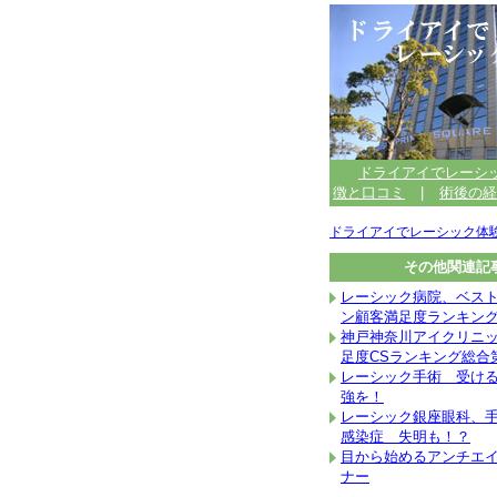
ドライアイでレーシ
徴と口コミ
|
術後の経
ドライアイでレーシック体
その他関連記
レーシック病院、ベス
ン顧客満足度ランキング2
神戸神奈川アイクリニ
足度CSランキング総合
レーシック手術 受け
強を！
レーシック銀座眼科、
感染症 失明も！？
目から始めるアンチエ
ナー