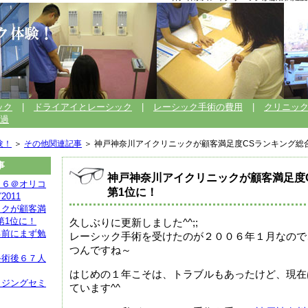
ック
|
ドライアイとレーシック
|
レーシック手術の費用
|
クリニッ
過
験！
＞
その他関連記事
＞ 神戸神奈川アイクリニックが顧客満足度CSランキング総
事
神戸神奈川アイクリニックが顧客満足度
ト６＠オリコ
第1位に！
011
ックが顧客満
第1位に！
久しぶりに更新しました^^;;
る前にまず勉
レーシック手術を受けたのが２００６年１月なので
つんですね～
手術後６７人
はじめの１年こそは、トラブルもあったけど、現在
イジングセミ
ています^^