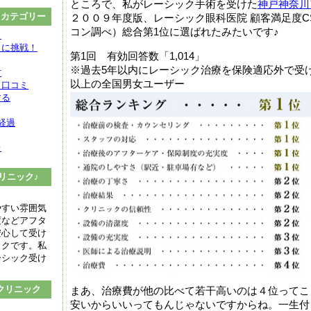
ところで、私がレーシック手術を受けた
神戸神奈川
クカテゴリー
２００９年度版、レーシック眼科医院 顧客満足度C
コン調べ）総合第1位に選ばれたみたいです♪
ク
クに挑戦！
第1回 有効回答数「1,014」
※過去5年以内にレーシック治療を保険適応外で受け
方
以上の全国男女ユーザー
と口コミ
する
経過
レ
リニック♪
やすい雰囲気
度などアフタ
安心して受け
ックです。私
ーシック受け
クリニック
まあ、治療費が他の比べて若干高いのは４位ってこ
安いからいいってもんじゃないですからね。一生付