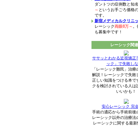
ダントツの症例数と知
～
というお手ごろ価格
です。
新宿メディカルクリニ
レーシック
両眼8万～
。
も募集中です！
レーシック関
ササッとわかる近視矯正
ック」で失敗し
「レーシック難民」治療
解説！レーシックで失敗
正しい知識をつける本で
クを検討されている人は
いいかも！
安心レーシック 完
手術の適応から手術前後
レーシック以外の治療法
レーシックに関する最新