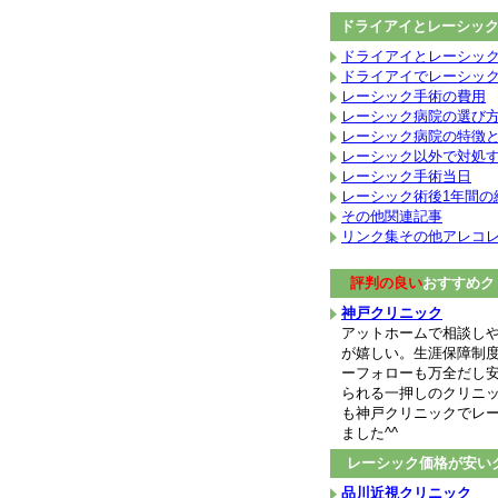
ドライアイとレーシッ
ドライアイとレーシッ
ドライアイでレーシッ
レーシック手術の費用
レーシック病院の選び
レーシック病院の特徴
レーシック以外で対処
レーシック手術当日
レーシック術後1年間の
その他関連記事
リンク集その他アレコ
評判の良い
おすすめク
神戸クリニック
アットホームで相談し
が嬉しい。生涯保障制
ーフォローも万全だし
られる一押しのクリニ
も神戸クリニックでレ
ました^^
レーシック価格が安い
品川近視クリニック