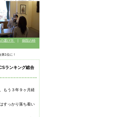
クの選び方
|
病院の特
合第1位に！
CSランキング総合
、もう３年９ヶ月経
はすっかり落ち着い