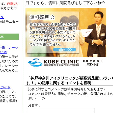
目ですから、慎重に病院選びをして下さいね^^
名度、
両眼8万
の安さが魅力
ック
体験モニター
連本
手術「レーシ
ない本
の第一人者が
しないための
す。レーシッ
読んでみると
「神戸神奈川アイクリニックが顧客満足度CSラン
に！」の記事に関するコメントを投稿！
全ガイド
記事に対するコメントの投稿をお待ちしております♪
の過ごし方、
コメントは管理人の簡単なチェックの後、公開されます
のことまで、
さい<(_ _)>
情報を網羅♪
お名前：