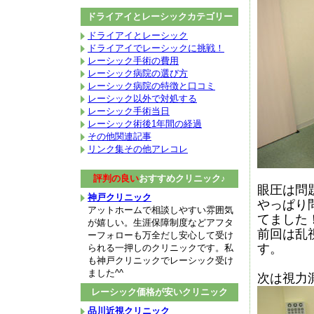
ドライアイとレーシックカテゴリー
ドライアイとレーシック
ドライアイでレーシックに挑戦！
レーシック手術の費用
レーシック病院の選び方
レーシック病院の特徴と口コミ
レーシック以外で対処する
レーシック手術当日
レーシック術後1年間の経過
その他関連記事
リンク集その他アレコレ
評判の良い
おすすめクリニック♪
眼圧は問
神戸クリニック
やっぱり
アットホームで相談しやすい雰囲気
てました
が嬉しい。生涯保障制度などアフタ
前回は乱
ーフォローも万全だし安心して受け
す。
られる一押しのクリニックです。私
も神戸クリニックでレーシック受け
ました^^
次は視力
レーシック価格が安いクリニック
品川近視クリニック