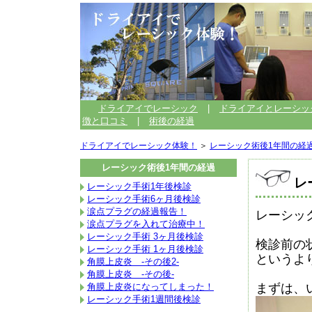
ドライアイでレーシック
|
ドライアイとレーシッ
徴と口コミ
|
術後の経過
ドライアイでレーシック体験！
＞
レーシック術後1年間の経
レーシック術後1年間の経過
レ
レーシック手術1年後検診
レーシック手術6ヶ月後検診
涙点プラグの経過報告！
レーシッ
涙点プラグを入れて治療中！
レーシック手術 3ヶ月後検診
検診前の
レーシック手術 1ヶ月後検診
というよ
角膜上皮炎 -その後2-
角膜上皮炎 -その後-
角膜上皮炎になってしまった！
まずは、
レーシック手術1週間後検診