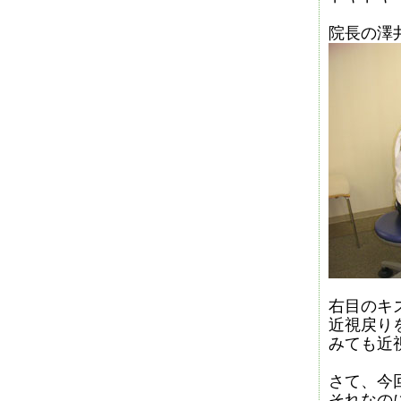
院長の澤
右目のキ
近視戻り
みても近
さて、今
それなの