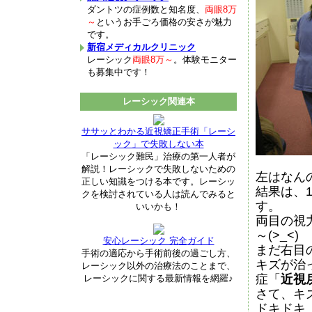
ダントツの症例数と知名度、
両眼8万
～
というお手ごろ価格の安さが魅力
です。
新宿メディカルクリニック
レーシック
両眼8万～
。体験モニター
も募集中です！
レーシック関連本
ササッとわかる近視矯正手術「レーシ
ック」で失敗しない本
「レーシック難民」治療の第一人者が
解説！レーシックで失敗しないための
左はなん
正しい知識をつける本です。レーシッ
結果は、1
クを検討されている人は読んでみると
す。
いいかも！
両目の視
～(>_<)
安心レーシック 完全ガイド
まだ右目
手術の適応から手術前後の過ごし方、
キズが治
レーシック以外の治療法のことまで、
症「
近視
レーシックに関する最新情報を網羅♪
さて、キズ
ドキドキ