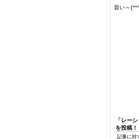
旨い～(*^^
「レーシ
を投稿！
記事に対