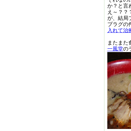
か？と言
え～？？
が、結局
プラグの
入れて治
またまた
一風堂
の